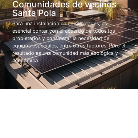
Comunidades de vecinos
Santa Pola
Para una instalación en comunidades, es
esencial contar con el acuerdo de todos los
propietarios y considerar la necesidad de
equipos especiales, entre otros factores. Pero el
resultado es una comunidad más ecológica y
económica.