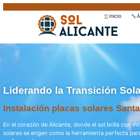
Inicio
Á
Liderando la Transición Sola
Instalación placas solares Santa
En el corazón de Alicante, donde el sol brilla con in
solares se erigen como la herramienta perfecta par