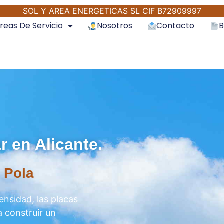
SOL Y AREA ENERGETICAS SL CIF B72909997
reas De Servicio
Nosotros
Contacto
B
r en Alicante.
 Pola
tensidad, las placas
a construir un