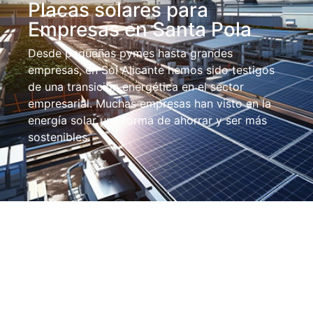
Placas solares para
Empresas en Santa Pola
Desde pequeñas pymes hasta grandes
empresas, en Sol Alicante hemos sido testigos
de una transición energética en el sector
empresarial. Muchas empresas han visto en la
energía solar una forma de ahorrar y ser más
sostenibles.