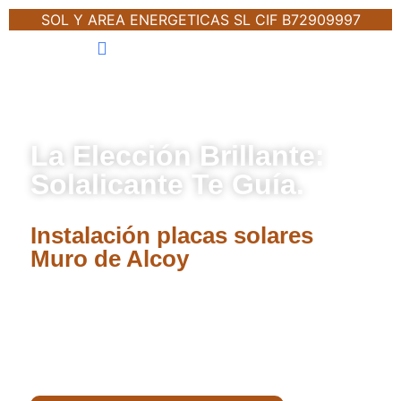
SOL Y AREA ENERGETICAS SL CIF B72909997
🔧Áreas De Servicio
👨‍🔧Nosotros
📩Contacto
La Elección Brillante:
Solalicante Te Guía.
Instalación placas solares
Muro de Alcoy
La revolución solar ha comenzado en
Alicante. Súmate y forma parte de un
cambio trascendental.