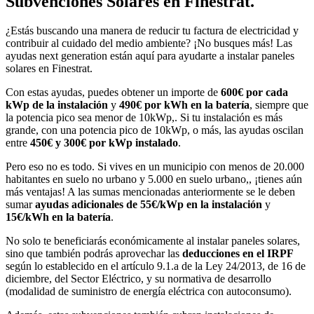
Subvenciones Solares en Finestrat.
¿Estás buscando una manera de reducir tu factura de electricidad y
contribuir al cuidado del medio ambiente? ¡No busques más! Las
ayudas next generation están aquí para ayudarte a instalar paneles
solares en Finestrat.
Con estas ayudas, puedes obtener un importe de
600€ por cada
kWp de la instalación
y
490€ por kWh en la batería
, siempre que
la potencia pico sea menor de 10kWp,. Si tu instalación es más
grande, con una potencia pico de 10kWp, o más, las ayudas oscilan
entre
450€ y 300€ por kWp instalado
.
Pero eso no es todo. Si vives en un municipio con menos de 20.000
habitantes en suelo no urbano y 5.000 en suelo urbano,, ¡tienes aún
más ventajas! A las sumas mencionadas anteriormente se le deben
sumar
ayudas adicionales de 55€/kWp en la instalación
y
15€/kWh en la batería
.
No solo te beneficiarás económicamente al instalar paneles solares,
sino que también podrás aprovechar las
deducciones en el IRPF
según lo establecido en el artículo 9.1.a de la Ley 24/2013, de 16 de
diciembre, del Sector Eléctrico, y su normativa de desarrollo
(modalidad de suministro de energía eléctrica con autoconsumo).