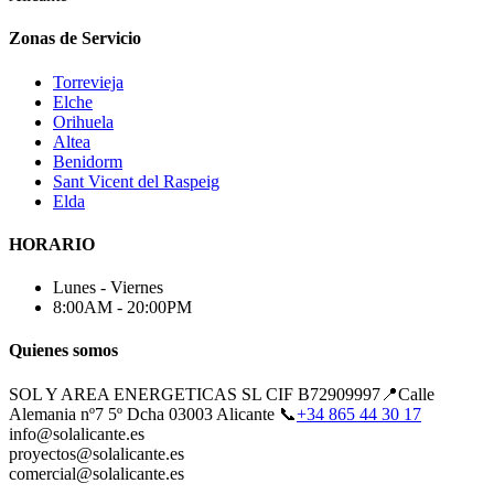
Zonas de Servicio
Torrevieja
Elche
Orihuela
Altea
Benidorm
Sant Vicent del Raspeig
Elda
HORARIO
Lunes - Viernes
8:00AM - 20:00PM
Quienes somos
SOL Y AREA ENERGETICAS SL CIF B72909997📍Calle
Alemania nº7 5º Dcha 03003 Alicante 📞
+34 865 44 30 17
info@solalicante.es
proyectos@solalicante.es
comercial@solalicante.es