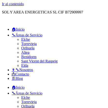
Ir al contenido
SOL Y AREA ENERGETICAS SL CIF B72909997
🏠Inicio
🔧Áreas de Servicio
Elche
Torrevieja
Orihuela
Altea
Benidorm
Sant Vicent del Raspeig
Elda
👨‍🔧Nosotros
📩Contacto
📄Blog
🏠Inicio
🔧Áreas de Servicio
Elche
Torrevieja
Orihuela