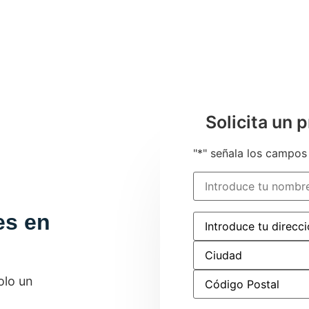
Solicita un 
"
*
" señala los campos
Nombre
*
es en
Dirección
*
olo un