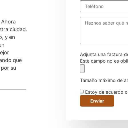
Teléfono
*
Comentarios
s Ahora
tra ciudad.
o, y en
en
ejor
Adjunta una factura de
rando que
Este campo no es obli
 por su
Tamaño máximo de ar
Consentimiento
*
Estoy de acuerdo co