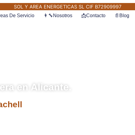
SOL Y AREA ENERGETICAS SL CIF B72909997
eas De Servicio
👨‍🔧Nosotros
📩Contacto
📄Blog
era en Alicante.
achell
á transformando en
 puente hacia un