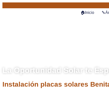
🏠Inicio
🔧Ár
La Oportunidad Solar te Esp
Instalación placas solares Benit
Descubre cómo Alicante, bajo su eterno sol, se est
un faro de sostenibilidad. Las placas solares son el