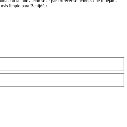
ina con la innovación solar para ofrecer soluciones que reflejan la
 más limpio para Benijófar.