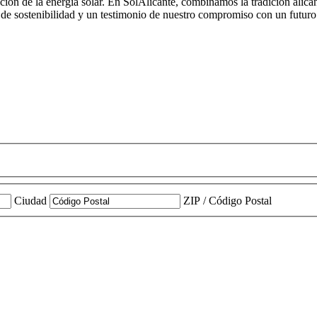
ón de la energía solar. En SolAlicante, combinamos la tradición alicant
de sostenibilidad y un testimonio de nuestro compromiso con un futuro
Ciudad
ZIP / Código Postal