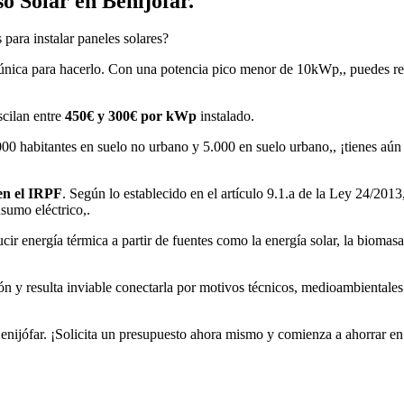
o Solar en Benijófar.
 para instalar paneles solares?
única para hacerlo. Con una potencia pico menor de 10kWp,, puedes re
scilan entre
450€ y 300€ por kWp
instalado.
000 habitantes en suelo no urbano y 5.000 en suelo urbano,, ¡tienes a
en el IRPF
. Según lo establecido en el artículo 9.1.a de la Ley 24/2013
nsumo eléctrico,.
ir energía térmica a partir de fuentes como la energía solar, la biomasa
ción y resulta inviable conectarla por motivos técnicos, medioambientales
enijófar. ¡Solicita un presupuesto ahora mismo y comienza a ahorrar en t