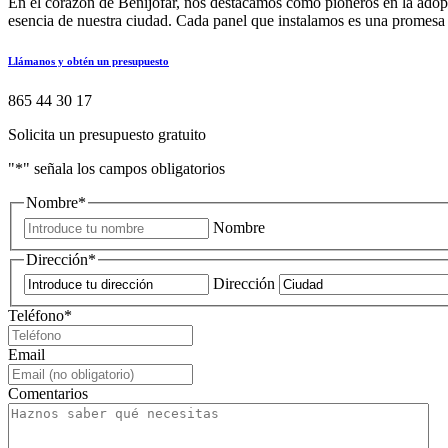
En el corazón de Benijófar, nos destacamos como pioneros en la adopci
esencia de nuestra ciudad. Cada panel que instalamos es una promesa 
Llámanos y obtén un presupuesto
865 44 30 17
Solicita un presupuesto gratuito
"
*
" señala los campos obligatorios
Nombre
*
Nombre
Dirección
*
Dirección
Teléfono
*
Email
Comentarios