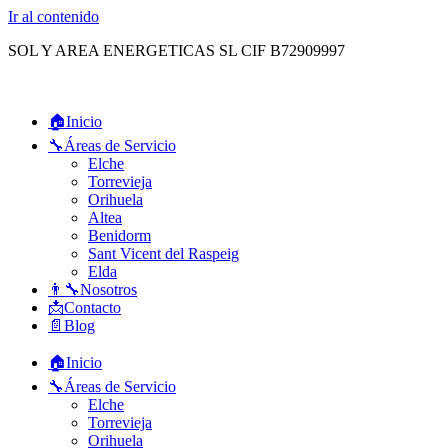
Ir al contenido
SOL Y AREA ENERGETICAS SL CIF B72909997
🏠Inicio
🔧Áreas de Servicio
Elche
Torrevieja
Orihuela
Altea
Benidorm
Sant Vicent del Raspeig
Elda
👨‍🔧Nosotros
📩Contacto
📄Blog
🏠Inicio
🔧Áreas de Servicio
Elche
Torrevieja
Orihuela